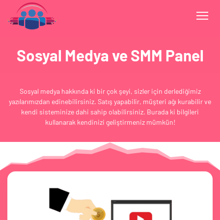
Sosyal Medya ve SMM Panel
Sosyal medya hakkında ki bir çok şeyi, sizler için derlediğimiz
yazılarımızdan edinebilirsiniz. Satış yapabilir, müşteri ağı kurabilir ve
kendi sisteminize dahi sahip olabilirsiniz. Burada ki bilgileri
kullanarak kendinizi geliştirmeniz mümkün!