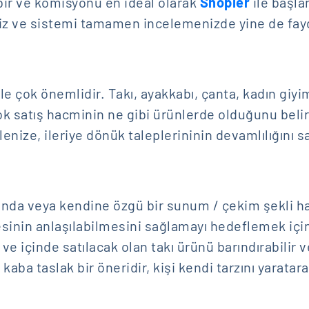
ebir ve komisyonu en ideal olarak
Shopier
ile başla
niz ve sistemi tamamen incelemenizde yine de fay
le çok önemlidir. Takı, ayakkabı, çanta, kadın giyim
çok satış hacminin ne gibi ürünlerde olduğunu bel
lenize, ileriye dönük taleplerininin devamlılığını
şında veya kendine özgü bir sunum / çekim şekli h
sinin anlaşılabilmesini sağlamayı hedeflemek içi
l ve içinde satılacak olan takı ürünü barındırabilir 
 kaba taslak bir öneridir, kişi kendi tarzını yarata