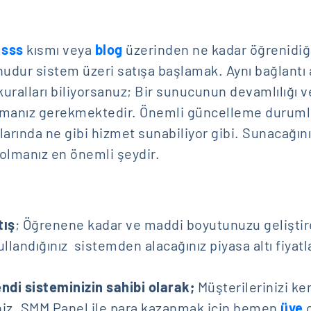
,
sss
kısmı veya
blog
üzerinden ne kadar öğrenidiğ
onudur sistem üzeri satışa başlamak. Aynı bağlantı 
uralları biliyorsanuz; Bir sunucunun devamlılığı v
 olmanız gerekmektedir. Önemli güncelleme duruml
arında ne gibi hizmet sunabiliyor gibi. Sunacağını
r olmanız en önemli şeydir.
tış
; Öğrenene kadar ve maddi boyutunuzu gelişti
ullandığınız sistemden alacağınız piyasa altı fiyatl
.
endi sisteminizin sahibi olarak;
Müşterilerinizi ke
iniz. SMM Panel ile para kazanmak için hemen
üye
o