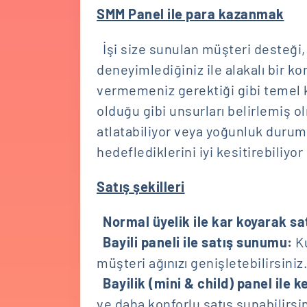
SMM Panel ile para kazanmak
İşi size sunulan müşteri desteği
deneyimlediğiniz ile alakalı bir k
vermemeniz gerektiği gibi temel k
olduğu gibi unsurları belirlemiş
atlatabiliyor veya yoğunluk duruml
hedeflediklerini iyi kesitirebiliyo
Satış şekilleri
Normal üyelik ile kar koyarak sa
Bayili paneli ile satış sunumu:
K
müşteri ağınızı genişletebilirsiniz
Bayilik (mini & child) panel ile k
ve daha konforlu satış sunabilirs